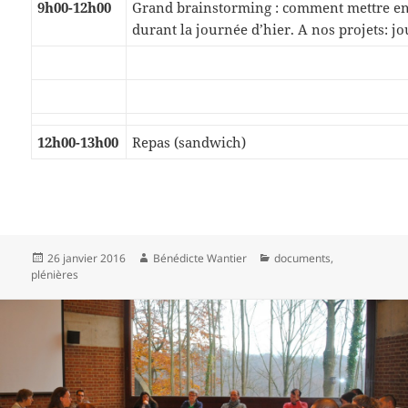
9h00-12h00
Grand brainstorming : comment mettre en 
durant la journée d’hier. A nos projets: j
12h00-13h00
Repas (sandwich)
Publié
Auteur
Catégories
26 janvier 2016
Bénédicte Wantier
documents
,
le
plénières