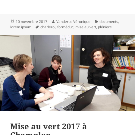
Publié
Auteur
Catégories
10 novembre 2017
Vanderus Véronique
documents
,
le
Mots-
lorem ipsum
charleroi
,
forméduc
,
mise au vert
,
plénière
clés
Mise au vert 2017 à