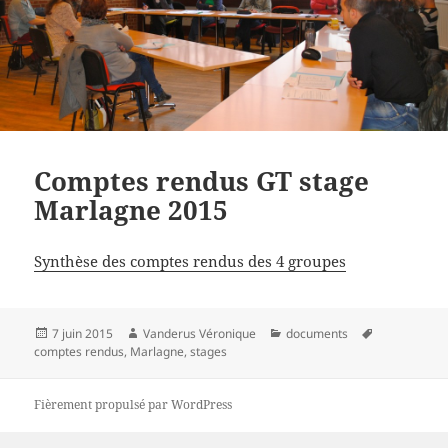
Comptes rendus GT stage
Marlagne 2015
Synthèse des comptes rendus des 4 groupes
Publié
Auteur
Catégories
Mots-
7 juin 2015
Vanderus Véronique
documents
le
clés
comptes rendus
,
Marlagne
,
stages
Fièrement propulsé par WordPress