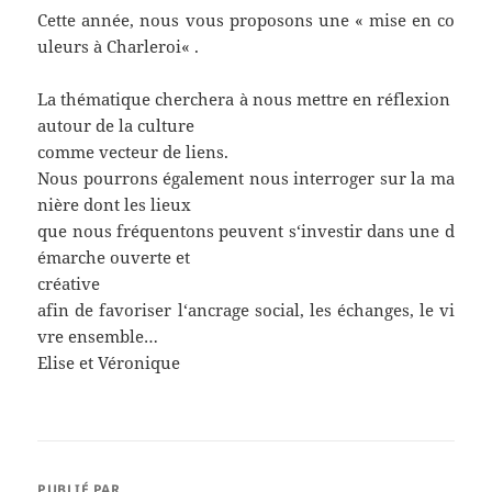
Cette
année
,
nous
vous
proposons
une
«
mise
en
co
uleurs
à
Charleroi
« .
La
thématique
cherchera
à
nous
mettre
en
réflexion
autour
de
la
culture
comme
vecteur
de
liens
.
Nous
pourrons
également
nous
interroger
sur
la
ma
nière
dont
les
lieux
que
nous
fréquentons
peuvent
s
‘
investir
dans
une
d
émarche
ouverte
et
créative
afin
de
favoriser
l
‘
ancrage
social
,
les
échanges
,
le
vi
vre
ensemble
…
Elise et Véronique
PUBLIÉ PAR