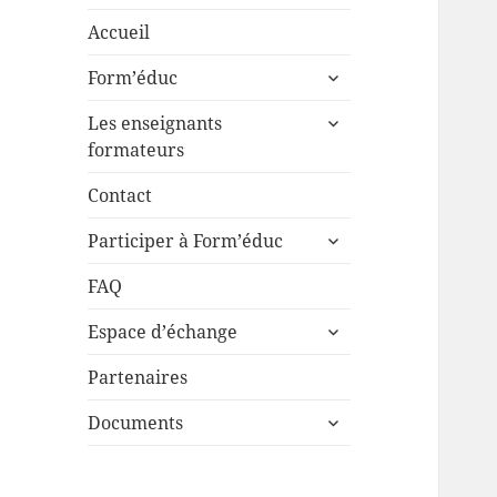
Accueil
ouvrir
Form’éduc
le
ouvrir
sous-
Les enseignants
le
menu
formateurs
sous-
menu
Contact
ouvrir
Participer à Form’éduc
le
sous-
FAQ
menu
ouvrir
Espace d’échange
le
sous-
Partenaires
menu
ouvrir
Documents
le
sous-
menu