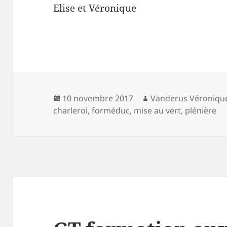
Elise et Véronique
Publié
Auteur
10 novembre 2017
Vanderus Véroniqu
le
charleroi
,
forméduc
,
mise au vert
,
plénière