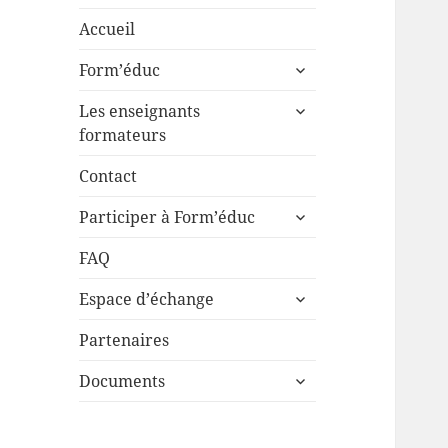
Accueil
ouvrir
Form’éduc
le
ouvrir
sous-
Les enseignants
le
menu
formateurs
sous-
menu
Contact
ouvrir
Participer à Form’éduc
le
sous-
FAQ
menu
ouvrir
Espace d’échange
le
sous-
Partenaires
menu
ouvrir
Documents
le
sous-
menu