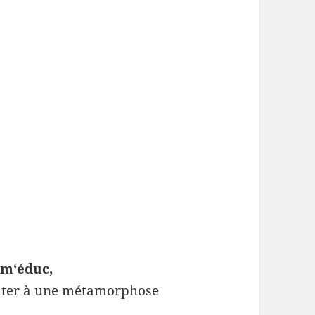
rm
‘
éduc
,
iter
à
une
métamorphose